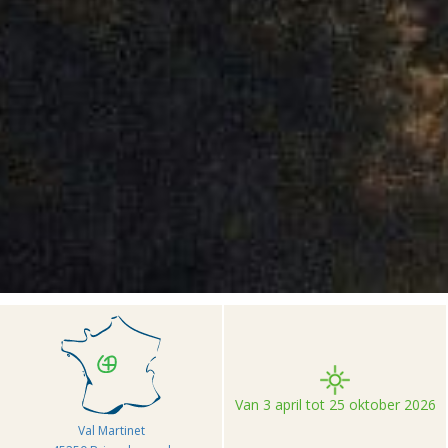
>
>
>
Le
Accueil
Camping et Location de vacances Seasonova
Martinet
Van 3 april tot 25 oktober 2026
Val Martinet