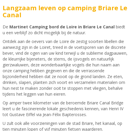
Langzaam leven op camping Briare Le
Canal
De
Martinet Camping bord de Loire in Briare Le Canal
biedt
u een verblijf zo dicht mogelijk bij de natuur.
Ontdek aan de oevers van de Loire de zestig soorten libellen die
aanwezig zijn in de Loiret, treed in de voetsporen van de discrete
bever, vind de ogen van uw kind terwijl u de sublieme dagpauwen,
de kleurrijke bijeneters, de sterns, de ijsvogels en natuurlijk
gierzwaluwen, deze wonderbaarlijke vogels die hun naam aan
onze camping hebben gegeven en die de verrassende
bijzonderheid hebben dat ze nooit op de grond landen. Ze eten,
drinken, slapen, planten zich voort en verzamelen materialen om
hun nest te maken zonder ooit te stoppen met vliegen, behalve
tijdens het leggen van hun eieren.
Op amper twee kilometer van de beroemde Briare Canal Bridge
leert u de fascinerende lokale geschiedenis kennen, van Henri IV
tot Gustave Eiffel via Jean-Félix Bapterosses.
U zult ook alle voorzieningen van de stad Briare, het kanaal, op
tien minuten lopen of vijf minuten fietsen waarderen.