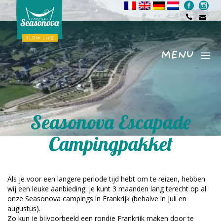
MENU
Menu
Seasonova Escapade
Campingpakket
Als je voor een langere periode tijd hebt om te reizen, hebben
wij een leuke aanbieding: je kunt 3 maanden lang terecht op al
onze Seasonova campings in Frankrijk (behalve in juli en
augustus).
Zo kun je bijvoorbeeld een rondje Frankrijk maken door te