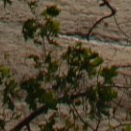
>
>
>
Accueil
Camping et Location de vacances Seasonova
Lac de Cazaux