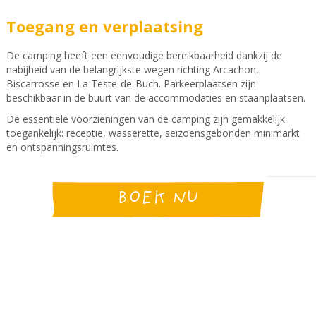
Toegang en verplaatsing
De camping heeft een eenvoudige bereikbaarheid dankzij de
nabijheid van de belangrijkste wegen richting Arcachon,
Biscarrosse en La Teste-de-Buch. Parkeerplaatsen zijn
beschikbaar in de buurt van de accommodaties en staanplaatsen.
De essentiële voorzieningen van de camping zijn gemakkelijk
toegankelijk: receptie, wasserette, seizoensgebonden minimarkt
en ontspanningsruimtes.
Een natuurvakantie voor iedereen
BOEK NU
Gelegen nabij het meer van Cazaux-Sanguinet biedt de camping
een rustgevende omgeving tussen bos en meer. Vakantiegangers
hebben eenvoudig toegang tot de stranden van het meer, de
fietspaden en de omliggende natuurgebieden om een vakantie te
beleven in het ritme van de natuur.