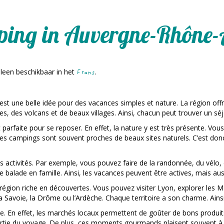
ing in Auvergne-Rhône-
alleen beschikbaar in het
.
Frans
t une belle idée pour des vacances simples et nature. La région off
es, des volcans et de beaux villages. Ainsi, chacun peut trouver un séj
arfaite pour se reposer. En effet, la nature y est très présente. Vous 
les campings sont souvent proches de beaux sites naturels. C’est do
 activités. Par exemple, vous pouvez faire de la randonnée, du vélo,
e balade en famille. Ainsi, les vacances peuvent être actives, mais aus
région riche en découvertes. Vous pouvez visiter Lyon, explorer les M
a Savoie, la Drôme ou l’Ardèche. Chaque territoire a son charme. Ains
e. En effet, les marchés locaux permettent de goûter de bons produits
partie du voyage. De plus, ces moments gourmands plaisent souvent à t