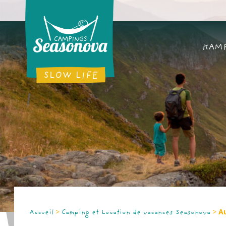
KAMP
>
>
A
Accueil
Camping et Location de vacances Seasonova