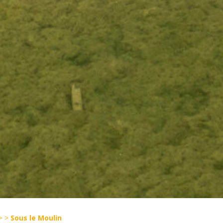
>
>
Sous le Moulin