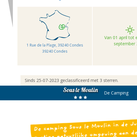
Van 01 april tot
september 
1 Rue de la Plage, 39240 Condes
39240 Condes
Sinds 25-07-2023 geclassificeerd met 3 sterren.
Sous le Moulin
De Camping
camping Sous le Moulin in de Ju
De
rustige natuurlijke omgeving aan de