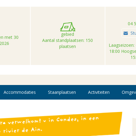
04 
St
gebied
 en met 30
Aantal standplaatsen: 150
2026
Laagseizoen: 
plaatsen
18:00 Hoogse
15
Accommodaties
Staanplaatsen
Activiteiten
Omgev
verwelkomt u in Condes, in een
ra
 rivier de Ain.