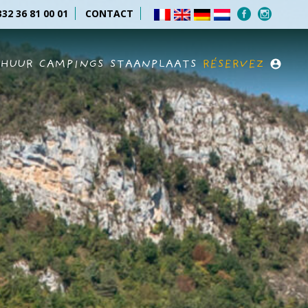
32 36 81 00 01
CONTACT
RHUUR
CAMPINGS
STAANPLAATS
RÉSERVEZ