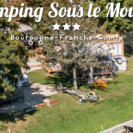
ping Sous le Mo
Bourgogne-Franche-Comté