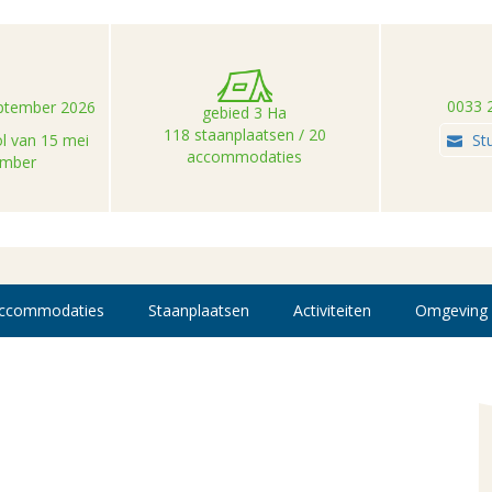
0033 
september 2026
gebied 3 Ha
118 staanplaatsen / 20
l van 15 mei
St
accommodaties
ember
ccommodaties
Staanplaatsen
Activiteiten
Omgeving