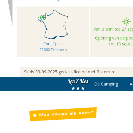
Van 3 april tot 27 
Opening van de poo
tot 13 sept
Port l'Epine
22660 Trelevern
Sinds 03-09-2025 geclassificeerd met 3 sterren.
Les 7 Iles
De Camping
A
Nos coups de coeur