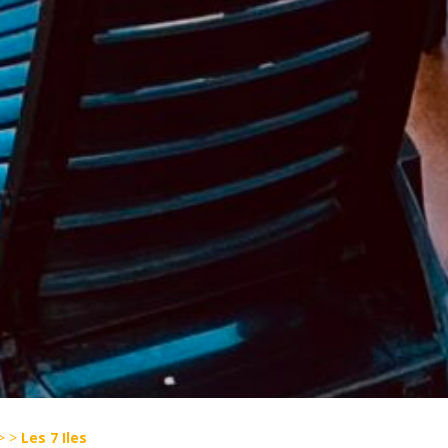
>
>
Les 7 Iles