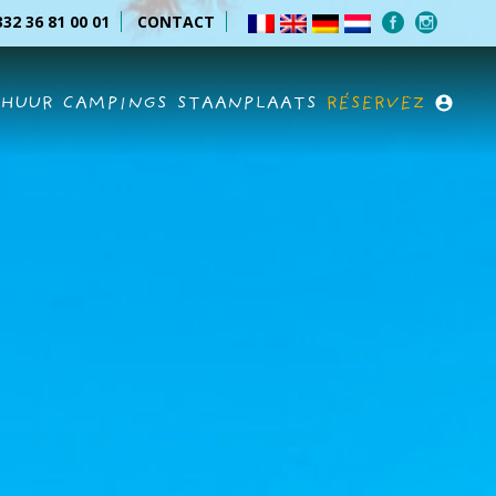
32 36 81 00 01
CONTACT
RHUUR
CAMPINGS
STAANPLAATS
RÉSERVEZ