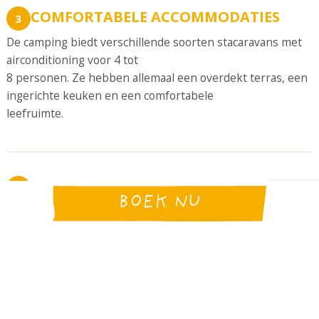
COMFORTABELE ACCOMMODATIES
3
De camping biedt verschillende soorten stacaravans met
airconditioning voor 4 tot
8 personen. Ze hebben allemaal een overdekt terras, een
ingerichte keuken en een comfortabele
leefruimte.
ONZE MILIEUAANPAK
4
BOEK NU
Bij Seasonova moedigen we verantwoord toerisme aan,
gericht op de natuur,
lokale ontdekkingen en zachte mobiliteit. Vanaf de
camping kunt u de omgeving
gemakkelijk te voet of met de fiets ontdekken.