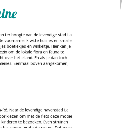
aine
aan ter hoogte van de levendige stad La
e voornamelijk witte huisjes en smalle
jes boetiekjes en winkeltje. Hier kan je
gezin om de lokale flora en fauna te
t over het eiland. En als je dan toch
 Baleines. Eenmaal boven aangekomen,
-en-Ré. Naar de levendige havenstad La
ok voor kiezen om met de fiets deze mooie
 kinderen te bezoeken. Even struinen
ar het enorm grote Aquarium. Dat gaan