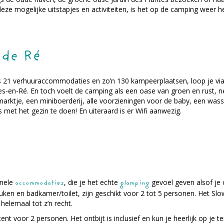
deze mogelijke uitstapjes en activiteiten, is het op de camping weer he
 de Ré
 21 verhuuraccommodaties en zo’n 130 kampeerplaatsen, loop je via
s-en-Ré. En toch voelt de camping als een oase van groen en rust, n
marktje, een miniboerderij, alle voorzieningen voor de baby, een wass
 met het gezin te doen! En uiteraard is er Wifi aanwezig.
inele
, die je het echte
gevoel geven alsof je o
accommodaties
glamping
uken en badkamer/toilet, zijn geschikt voor 2 tot 5 personen. Het S
elemaal tot z’n recht.
nt voor 2 personen. Het ontbijt is inclusief en kun je heerlijk op je te