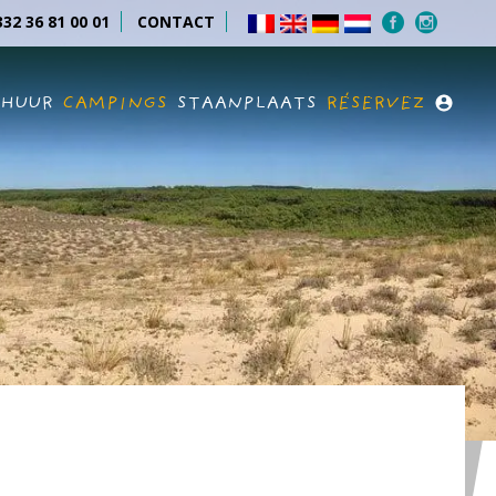
32 36 81 00 01
CONTACT
RHUUR
CAMPINGS
STAANPLAATS
RÉSERVEZ