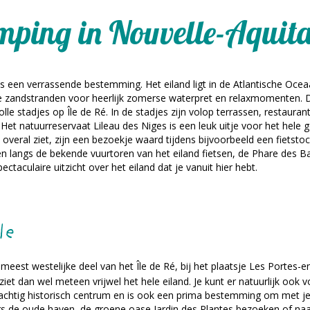
ping in Nouvelle-Aquit
 is een verrassende bestemming. Het eiland ligt in de Atlantische Oce
ge zandstranden voor heerlijk zomerse waterpret en relaxmomenten. D
le stadjes op Île de Ré. In de stadjes zijn volop terrassen, restaurant
. Het natuurreservaat Lileau des Niges is een leuk uitje voor het hele 
eral ziet, zijn een bezoekje waard tijdens bijvoorbeeld een fietstoch
en langs de bekende vuurtoren van het eiland fietsen, de Phare des
ctaculaire uitzicht over het eiland dat je vanuit hier hebt.
le
 meest westelijke deel van het Île de Ré, bij het plaatsje Les Portes
e ziet dan wel meteen vrijwel het hele eiland. Je kunt er natuurlijk o
rachtig historisch centrum en is ook een prima bestemming om met je
gs de oude haven, de groene oase Jardin des Plantes bezoeken of na