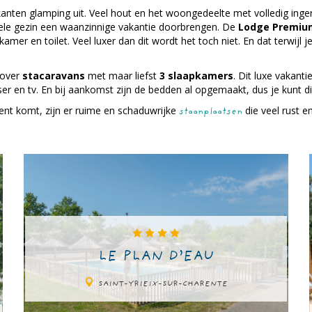
 kanten glamping uit. Veel hout en het woongedeelte met volledig inge
hele gezin een waanzinnige vakantie doorbrengen. De
Lodge Premiu
mer en toilet. Veel luxer dan dit wordt het toch niet. En dat terwijl j
 over
stacaravans
met maar liefst
3 slaapkamers
. Dit luxe vakant
r en tv. En bij aankomst zijn de bedden al opgemaakt, dus je kunt di
ent komt, zijn er ruime en schaduwrijke
die veel rust e
staanplaatsen
LE PLAN D’EAU
SAINT-YRIEIX-SUR-CHARENTE