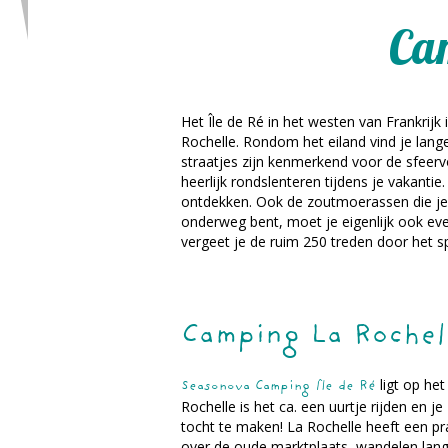
Cam
Het Île de Ré in het westen van Frankrijk
Rochelle. Rondom het eiland vind je lan
straatjes zijn kenmerkend voor de sfeervol
heerlijk rondslenteren tijdens je vakantie
ontdekken. Ook de zoutmoerassen die je ov
onderweg bent, moet je eigenlijk ook ev
vergeet je de ruim 250 treden door het spe
Camping La Rochel
ligt op het
Seasonova Camping Île de Ré
Rochelle is het ca. een uurtje rijden en j
tocht te maken! La Rochelle heeft een p
over de oude marktplaats, wandelen lan