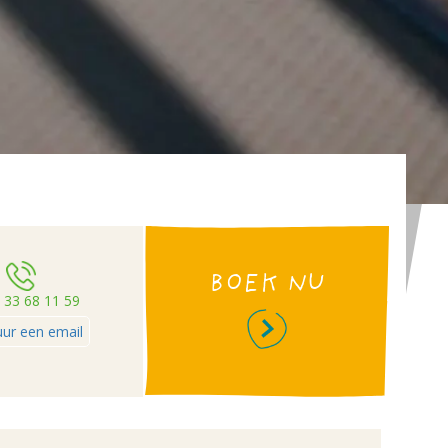
BOEK NU
 33 68 11 59
uur een email