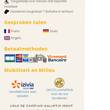
Toegankelijk voor mensen met beperkte
mobiliteit
Huisdieren toegestaan * (behalve in verhuur)
Gesproken talen
Frans
Duits
Engels
Betaalmethoden
Mobiliteit en Milieu
Uw CO₂-voetafdruk
Uw elektrische auto
voor de reis
opladen
berekenen
VOLG DE CAMPING HALIOTIS MONT