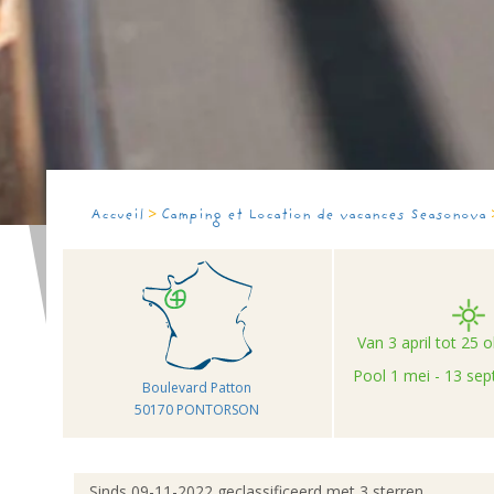
>
Accueil
Camping et Location de vacances Seasonova
Van 3 april tot 25 
Pool 1 mei - 13 se
Boulevard Patton
50170 PONTORSON
Sinds 09-11-2022 geclassificeerd met 3 sterren.