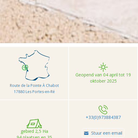
>
>
>
Accueil
Camping et Location de vacances Seasonova
Portes en Ré
Geopend van 04 april tot 19
oktober 2025
Route de la Pointe À Chabot
17880 Les Portes-en-Ré
+33(0)973884387
gebied 2,5 Ha
Stuur een email
94 plaatsen en 35