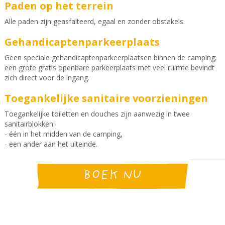
Paden op het terrein
Alle paden zijn geasfalteerd, egaal en zonder obstakels.
Gehandicaptenparkeerplaats
Geen speciale gehandicaptenparkeerplaatsen binnen de camping;
een grote gratis openbare parkeerplaats met veel ruimte bevindt
zich direct voor de ingang.
Toegankelijke sanitaire voorzieningen
Toegankelijke toiletten en douches zijn aanwezig in twee
sanitairblokken:
- één in het midden van de camping,
- een ander aan het uiteinde.
Toegankelijke accommodatie
BOEK NU
Een cottage voor 4 personen is volledig toegankelijk:
- slaapkamers met stapelbedden en een groot bed,
- toegankelijke keuken en badkamer,
- terras met toegangshelling.