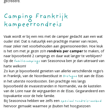
gecreëerd.
Camping Frankrijk
kampeerrondreis
Vaak wordt er bij een reis met de camper gedacht aan een wat
ouder stel. Dat is natuurlijk een prachtige manier van reizen,
maar zeker niet voorbehouden aan gepensioneerden. Hoe leuk
is het om met je gezin zo’n
rondreis per camper
te maken, of
naar bijvoorbeeld 2 campings en daar wat langer te verblijven?
Op de
van Seasonova ben je dan uiteraard van
familiecampings
harte welkom!
Zo kun je bijvoorbeeld genieten van allerlei verschillende regio’s
in Frankrijk, van de Noordwestkust in
tot aan de Elzas
Bretagne
in het uiterste noordoosten. Een prachtige reis langs
bijvoorbeeld de invasiestranden in Normandië, via de kastelen
van de Loire naar de wijngaarden in de Elzas. Gegarandeerd een
topvakantie voor de hele familie.
Bij Seasonova hebben we zelfs een
speciaal rondreis-aanbod
hiervoor gemaakt waarmee je (buiten het hoogseizoen