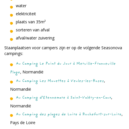
water
elektriciteit
plaats van 35m²
sorteren van afval
afval/water zuivering
Staanplaatsen voor campers zijn er op de volgende Seasonova
campings:
Au Camping Le Point du Jour à Merville-Franceville
, Normandië
Plage
,
Au Camping Les Mouettes à Veules-les-Roses
Normandië
,
Au Camping d’Etennemare à Saint-Valéry-en-Caux
Normandië
,
Au Camping des plages de Loire à Rochefort-sur-Loire
Pays de Loire