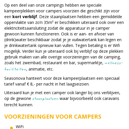
Op een deel van onze campings hebben we speciale
kampeerplekken voor campers voorzien die geschikt zijn voor
een
kort verblijf
. Deze staanplaatsen hebben een gemiddelde
oppervlakte van zo’n 35m² er beschikken uiteraard ook over een
elektriciteitsaansluiting zodat de apparatuur in je camper
gewoon kunnen functioneren. Ook is er aan- en afvoer van
(drink)water beschikbaar zodat je je vuilwatertank kan legen en
je drinkwatertank opnieuw kan vullen. Tegen betaling is er Wifi
mogelijk. Verder kun je uiteraard ook bij verblijf op deze plekken
gebruik maken van alle overige voorzieningen van de camping,
zoals het zwembad, restaurant en bar, supermarktje,
wellness-
, animatie, etc.
faciliteiten
Seasonova hanteert voor deze kampeerplaatsen een speciaal
tarief vanaf € 8,- per nacht in het laagseizoen.
Uiteraard kun je met een camper ook langer bij ons verblijven,
op de gewone
waar bijvoorbeeld ook caravans
staanplaatsen
terecht kunnen.
VOORZIENINGEN VOOR CAMPERS
WiFi