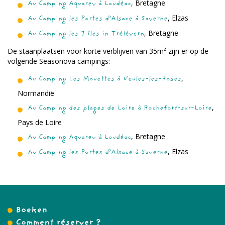
, Bretagne
Au Camping Aquarev à Loudéac
, Elzas
Au Camping les Portes d’Alsace à Saverne
, Bretagne
Au Camping les 7 îles in Trélévern
De staanplaatsen voor korte verblijven van 35m² zijn er op de
volgende Seasonova campings:
,
Au Camping Les Mouettes à Veules-les-Roses
Normandië
,
Au Camping des plages de Loire à Rochefort-sur-Loire
Pays de Loire
, Bretagne
Au Camping Aquarev à Loudéac
, Elzas
Au Camping les Portes d’Alsace à Saverne
Boeken
Comment réserver ?