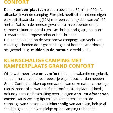
CONFORT
Deze
kampeerplaatsen
bieden tussen de 80m² en 220m²,
afhankelijk van de camping. Elke plek heeft uiteraard een eigen
elektriciteitsaansluiting (10A) met een verlengkabel van zo’n 15
meter. Dat is in de meeste gevallen ruim voldoende om je
camper te kunnen aansluiten. Mocht het nodig zijn, dat is er
uiteraard een Europese adapter beschikbaar.
De staanplaatsen op de Seasonova campings zijn veelal van
elkaar gescheiden door groene hagen of bomen, waardoor je
het gevoel krijgt
midden in de natuur
te verblijven.
KLEINSCHALIGE CAMPING MET
KAMPEERPLAATS GRAND CONFORT
Wil je wat meer
luxe en comfort
tijdens je vakantie en gebruik
kunnen maken van bijvoorbeeld je eigen douche, dan hebben
Grand Confort-plekken op een aantal van onze natuurcampings.
Hier is, naast alles wat een fijne Confort-staanplaats al biedt,
ook nog eens de beschikking over je eigen
aan- en afvoer van
water
. Dat is wel erg fijn en luxe kamperen! Omdat de
campings van Seasonova
kleinschalig
van aard zijn, heb je al
snel het gevoel je eigen plekje op de camping te hebben