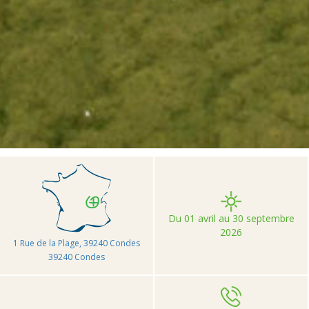
>
>
>
Accueil
Camping et Location de vacances Seasonova
Sous le Moulin
Du 01 avril au 30 septembre
2026
1 Rue de la Plage, 39240 Condes
39240 Condes