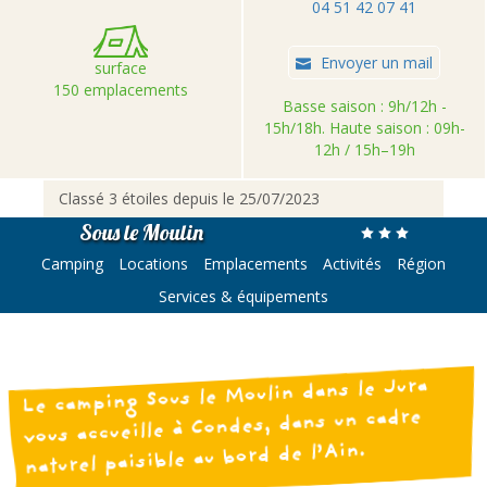
04 51 42 07 41
Envoyer un mail
surface
150 emplacements
Basse saison : 9h/12h -
15h/18h. Haute saison : 09h-
12h / 15h–19h
Classé 3 étoiles depuis le 25/07/2023
Sous le Moulin
Camping
Locations
Emplacements
Activités
Région
Services & équipements
camping Sous le Moulin dans le Jura
Le
vous accueille à Condes, dans un cadre
naturel paisible au bord de l’Ain.