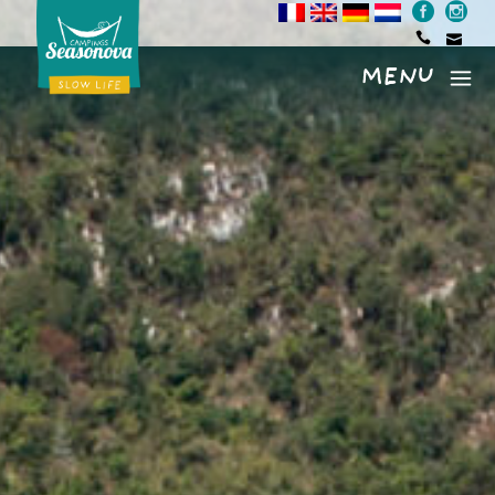
MENU
Menu