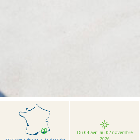
>
>
>
Accueil
Camping et Location de vacances Seasonova
Les Prés du Verdon
Du 04 avril au 02 novembre
2026