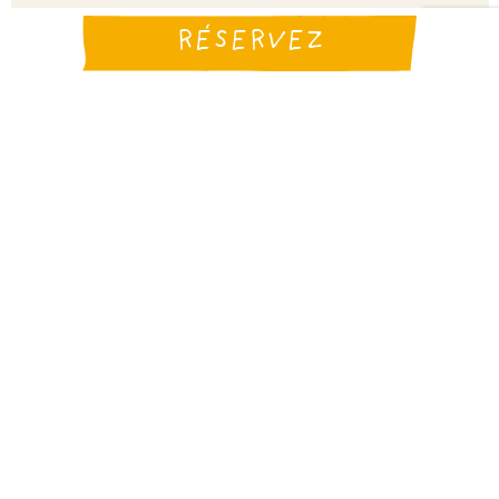
RÉSERVEZ
Bon à savoir
Accès PMR
Animaux autorisés * (selon les locations)
Wifi (option payante)
Langues parlées
Français
Néerlandais
Anglais
Moyens de paiement
Mobilité et Environnement