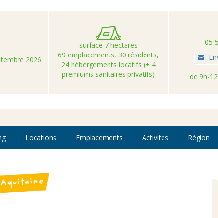
05 
surface 7 hectares
69 emplacements, 30 résidents,
En
eptembre 2026
24 hébergements locatifs (+ 4
premiums sanitaires privatifs)
de 9h-12
ng
Locations
Emplacements
Activités
Région
Aquitaine