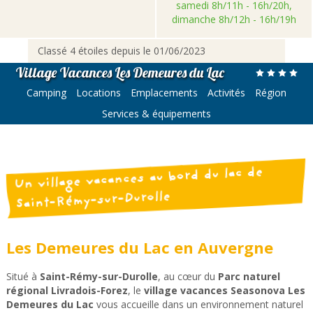
samedi 8h/11h - 16h/20h,
dimanche 8h/12h - 16h/19h
Classé 4 étoiles depuis le 01/06/2023
Village Vacances Les Demeures du Lac
Camping
Locations
Emplacements
Activités
Région
Services & équipements
Un village vacances au bord du lac de
Saint-Rémy-sur-Durolle
Les Demeures du Lac en Auvergne
Situé à
Saint-Rémy-sur-Durolle
, au cœur du
Parc naturel
régional Livradois-Forez
, le
village vacances Seasonova Les
Demeures du Lac
vous accueille dans un environnement naturel