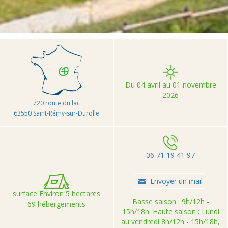
>
>
>
Accueil
Camping et Location de vacances Seasonova
Village Vacances Les Demeures du Lac
Du 04 avril au 01 novembre
2026
720 route du lac
63550 Saint-Rémy-sur-Durolle
06 71 19 41 97
Envoyer un mail
surface Environ 5 hectares
Basse saison : 9h/12h -
69 hébergements
15h/18h. Haute saison : Lundi
au vendredi 8h/12h - 15h/18h,