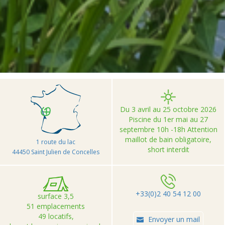
>
>
>
Accueil
Camping et Location de vacances Seasonova
Camping du Chêne
Du 3 avril au 25 octobre 2026
Piscine du 1er mai au 27
septembre 10h -18h Attention
maillot de bain obligatoire,
1 route du lac
short interdit
44450 Saint Julien de Concelles
+33(0)2 40 54 12 00
surface 3,5
51 emplacements
49 locatifs,
Envoyer un mail