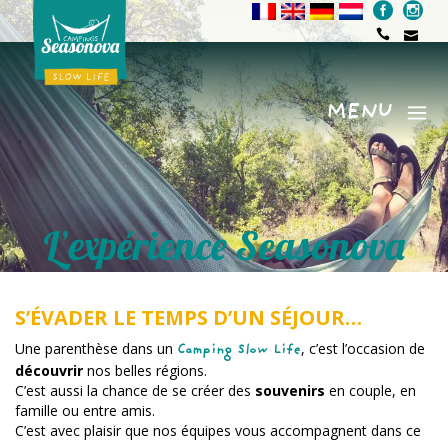
MENU
Menu
L’expérience Seasonova
S’ÉVADER LE TEMPS D’UN SÉJOUR…
Une parenthèse dans un
, c’est l’occasion de
Camping Slow Life
découvrir
nos belles régions.
C’est aussi la chance de se créer des
souvenirs
en couple, en
famille ou entre amis.
C’est avec plaisir que nos équipes vous accompagnent dans ce