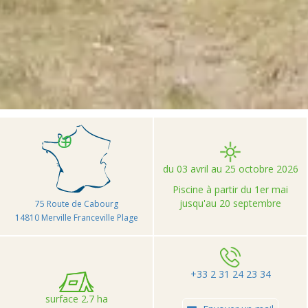
>
>
>
Le
Accueil
Camping et Location de vacances Seasonova
Point du Jour
du 03 avril au 25 octobre 2026
Piscine à partir du 1er mai
jusqu'au 20 septembre
75 Route de Cabourg
14810 Merville Franceville Plage
+33 2 31 24 23 34
surface 2.7 ha