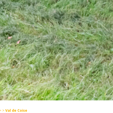
>
>
Val de Coise