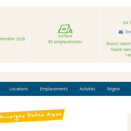
04 
En
surface
eptembre 2026
85 emplacements
Basse saison
Haute sais
14
Locations
Emplacements
Activités
Région
 Auvergne Rhône Alpes