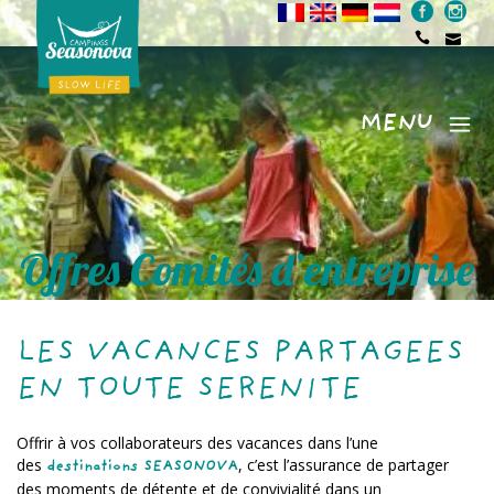
MENU
Menu
Offres Comités d’entreprise
LES VACANCES PARTAGEES
EN TOUTE SERENITE
Offrir à vos collaborateurs des vacances dans l’une
des
, c’est l’assurance de partager
destinations SEASONOVA
des moments de détente et de convivialité dans un