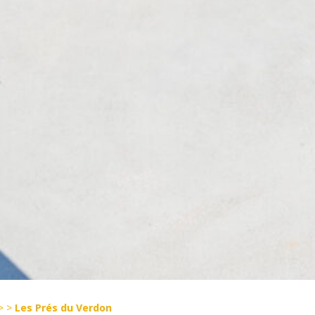
>
>
Les Prés du Verdon