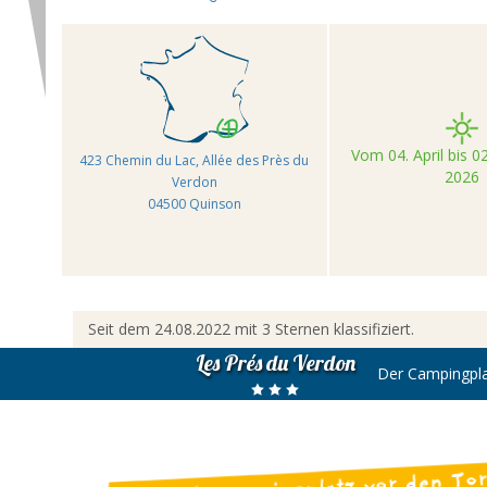
Vom 04. April bis 
423 Chemin du Lac, Allée des Près du
2026
Verdon
04500 Quinson
Seit dem 24.08.2022 mit 3 Sternen klassifiziert.
Les Prés du Verdon
Der Campingpla
Ein Naturcampingplatz vor den To