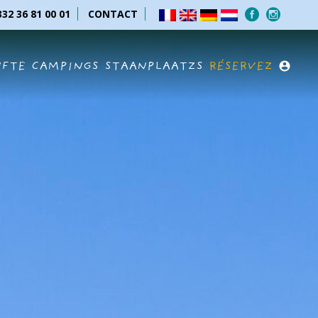
32 36 81 00 01
CONTACT
NFTE
CAMPINGS
STAANPLAATZS
RÉSERVEZ