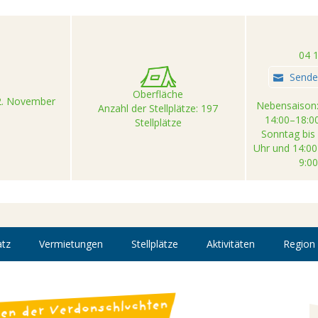
04 
Senden
Oberfläche
02. November
Nebensaison:
Anzahl der Stellplätze: 197
14:00–18:0
Stellplätze
Sonntag bis 
Uhr und 14:0
9:0
tz
Vermietungen
Stellplätze
Aktivitäten
Region
ren der Verdonschluchten