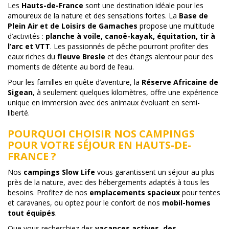
Les
Hauts-de-France
sont une destination idéale pour les
amoureux de la nature et des sensations fortes. La
Base de
Plein Air et de Loisirs de Gamaches
propose une multitude
d’activités :
planche à voile, canoë-kayak, équitation, tir à
l’arc et VTT
. Les passionnés de pêche pourront profiter des
eaux riches du
fleuve Bresle
et des étangs alentour pour des
moments de détente au bord de l’eau.
Pour les familles en quête d’aventure, la
Réserve Africaine de
Sigean
, à seulement quelques kilomètres, offre une expérience
unique en immersion avec des animaux évoluant en semi-
liberté.
POURQUOI CHOISIR NOS CAMPINGS
POUR VOTRE SÉJOUR EN HAUTS-DE-
FRANCE ?
Nos
campings Slow Life
vous garantissent un séjour au plus
près de la nature, avec des hébergements adaptés à tous les
besoins. Profitez de nos
emplacements spacieux
pour tentes
et caravanes, ou optez pour le confort de nos
mobil-homes
tout équipés
.
Que vous recherchiez des
vacances actives, des