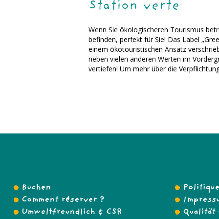
Station verte
Wenn Sie ökologischeren Tourismus betre
befinden, perfekt für Sie! Das Label „Gr
einem ökotouristischen Ansatz verschri
neben vielen anderen Werten im Vordergr
vertiefen! Um mehr über die Verpflichtun
Buchen
Politiqu
Comment réserver ?
Impress
Umweltfreundlich & CSR
Qualität