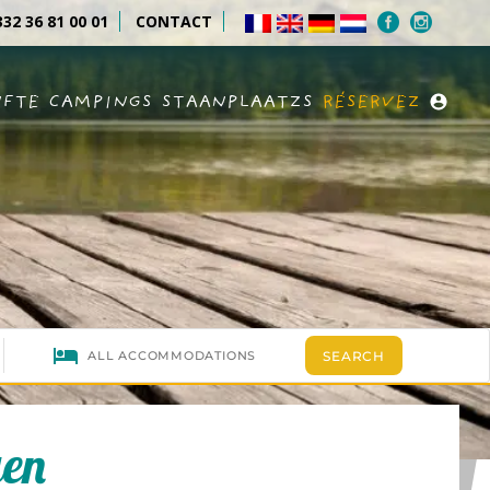
32 36 81 00 01
CONTACT
NFTE
CAMPINGS
STAANPLAATZS
RÉSERVEZ
gen