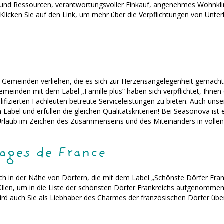
ie und Ressourcen, verantwortungsvoller Einkauf, angenehmes Wohnkl
icken Sie auf den Link, um mehr über die Verpflichtungen von Unte
le Gemeinden verliehen, die es sich zur Herzensangelegenheit gemacht 
emeinden mit dem Label „Famille plus“ haben sich verpflichtet, Ihnen 
ifizierten Fachleuten betreute Serviceleistungen zu bieten. Auch unsere
Label und erfüllen die gleichen Qualitätskriterien! Bei Seasonova ist 
n Urlaub im Zeichen des Zusammenseins und des Miteinanders in vol
lages de France
ich in der Nähe von Dörfern, die mit dem Label „Schönste Dörfer Fra
füllen, um in die Liste der schönsten Dörfer Frankreichs aufgenomm
ird auch Sie als Liebhaber des Charmes der französischen Dörfer üb