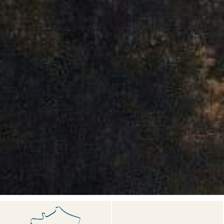
>
>
>
Le
Accueil
Camping et Location de vacances Seasonova
Martinet