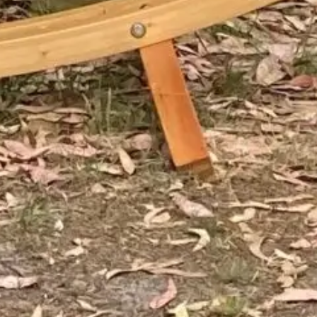
>
>
>
Accueil
Camping et Location de vacances Seasonova
Village Seasonova bassin d’Arcachon