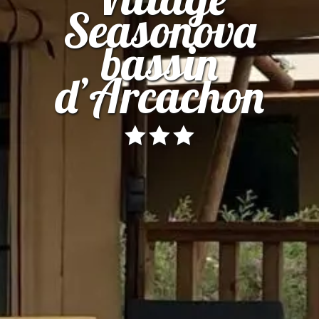
Seasonova
bassin
d’Arcachon