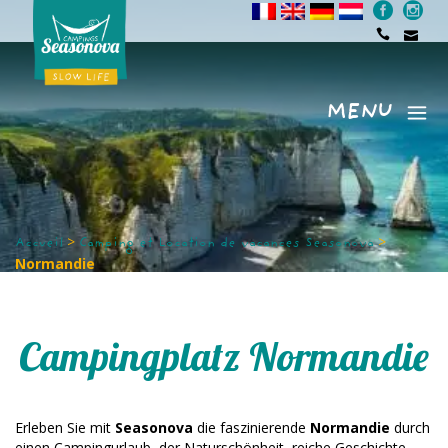
MENU
Menu
>
>
Accueil
Camping et Location de vacances Seasonova
Normandie
Campingplatz Normandie
Erleben Sie mit
Seasonova
die faszinierende
Normandie
durch
einen Campingurlaub, der Naturschönheit, reiche Geschichte