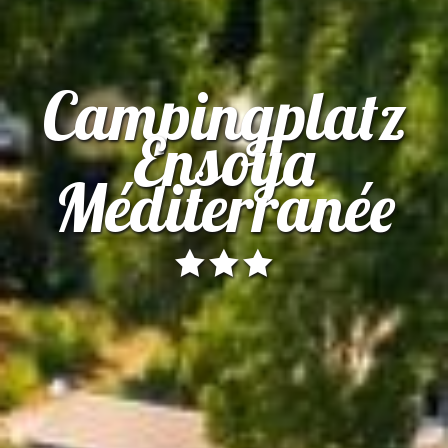
Campingplatz
Ensoya
Méditerranée