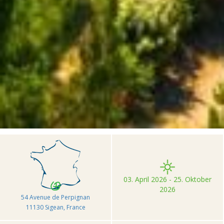
>
>
>
Accueil
Camping et Location de vacances Seasonova
Ensoya Méditerranée
03. April 2026 - 25. Oktober
2026
54 Avenue de Perpignan
11130 Sigean, France