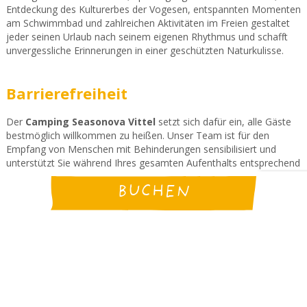
Entdeckung des Kulturerbes der Vogesen, entspannten Momenten
am Schwimmbad und zahlreichen Aktivitäten im Freien gestaltet
jeder seinen Urlaub nach seinem eigenen Rhythmus und schafft
unvergessliche Erinnerungen in einer geschützten Naturkulisse.
Barrierefreiheit
Der
Camping Seasonova Vittel
setzt sich dafür ein, alle Gäste
bestmöglich willkommen zu heißen. Unser Team ist für den
Empfang von Menschen mit Behinderungen sensibilisiert und
unterstützt Sie während Ihres gesamten Aufenthalts entsprechend
Ihrer individuellen Bedürfnisse.
BUCHEN
Detaillierte Informationen zur Barrierefreiheit des Campingplatzes,
zu den vorhandenen Einrichtungen sowie zu den Angeboten für
Menschen mit eingeschränkter Mobilität, Rollstuhlfahrer sowie
Personen mit Seh-, Hör- oder kognitiven Beeinträchtigungen
finden Sie auf unserer Accès Libre-Seite:
Finden Sie uns auf Accès Libre (der staatlichen Plattform für