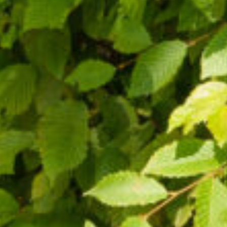
>
>
>
Accueil
Camping et Location de vacances Seasonova
Vittel