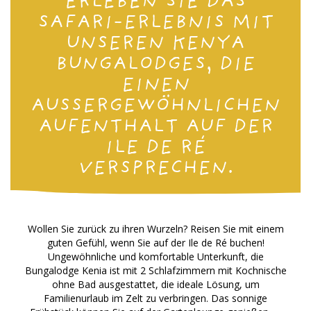
ERLEBEN SIE DAS
SAFARI-ERLEBNIS MIT
UNSEREN KENYA
BUNGALODGES, DIE
EINEN
AUSSERGEWÖHNLICHEN A
UFENTHALT AUF DER I
LE DE RÉ V
ERSPRECHEN.
Wollen Sie zurück zu ihren Wurzeln? Reisen Sie mit einem
guten Gefühl, wenn Sie auf der Ile de Ré buchen!
Ungewöhnliche und komfortable Unterkunft, die
Bungalodge Kenia ist mit 2 Schlafzimmern mit Kochnische
ohne Bad ausgestattet, die ideale Lösung, um
Familienurlaub im Zelt zu verbringen. Das sonnige