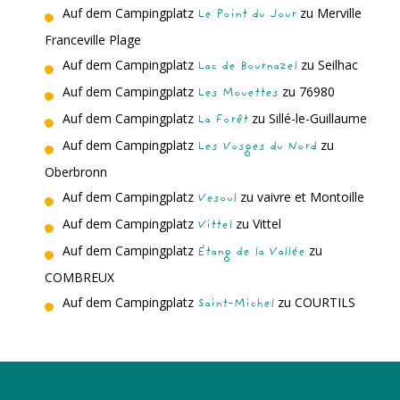
Auf dem Campingplatz
zu Merville
Le Point du Jour
Franceville Plage
Auf dem Campingplatz
zu Seilhac
Lac de Bournazel
Auf dem Campingplatz
zu 76980
Les Mouettes
Auf dem Campingplatz
zu Sillé-le-Guillaume
La Forêt
Auf dem Campingplatz
zu
Les Vosges du Nord
Oberbronn
Auf dem Campingplatz
zu vaivre et Montoille
Vesoul
Auf dem Campingplatz
zu Vittel
Vittel
Auf dem Campingplatz
zu
Étang de la Vallée
COMBREUX
Auf dem Campingplatz
zu COURTILS
Saint-Michel