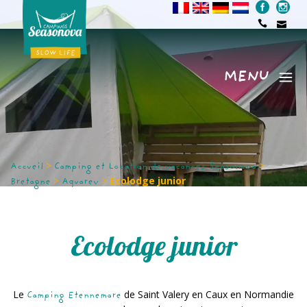
MENU
Menu
>
>
Accueil
Camping et Location de vacances Seasonova
>
>
Ecolodge junior
Bretagne
Aquarev
Ecolodge junior
Le
de Saint Valery en Caux en Normandie
Camping Etennemare