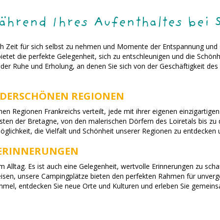
ährend Ihres Aufenthaltes bei 
, sich Zeit für sich selbst zu nehmen und Momente der Entspannung und
etet die perfekte Gelegenheit, sich zu entschleunigen und die Schön
der Ruhe und Erholung, an denen Sie sich von der Geschäftigkeit des 
NDERSCHÖNEN REGIONEN
en Regionen Frankreichs verteilt, jede mit ihrer eigenen einzigartige
sten der Bretagne, von den malerischen Dörfern des Loiretals bis zu
glichkeit, die Vielfalt und Schönheit unserer Regionen zu entdecken 
E ERINNERUNGEN
m Alltag. Es ist auch eine Gelegenheit, wertvolle Erinnerungen zu scha
 reisen, unsere Campingplätze bieten den perfekten Rahmen für unve
el, entdecken Sie neue Orte und Kulturen und erleben Sie gemeinsa