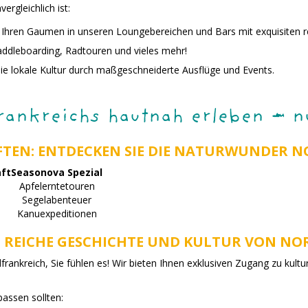
rgleichlich ist:
e Ihren Gaumen in unseren Loungebereichen und Bars mit exquisiten r
Paddleboarding, Radtouren und vieles mehr!
 die lokale Kultur durch maßgeschneiderte Ausflüge und Events.
frankreichs hautnah erleben – n
FTEN: ENTDECKEN SIE DIE NATURWUNDER 
aft
Seasonova Spezial
Apfelerntetouren
Segelabenteuer
Kanuexpeditionen
: REICHE GESCHICHTE UND KULTUR VON N
rankreich, Sie fühlen es! Wir bieten Ihnen exklusiven Zugang zu kulture
rpassen sollten: