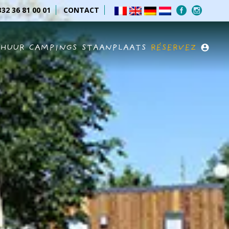
32 36 81 00 01
CONTACT
RHUUR
CAMPINGS
STAANPLAATS
RÉSERVEZ