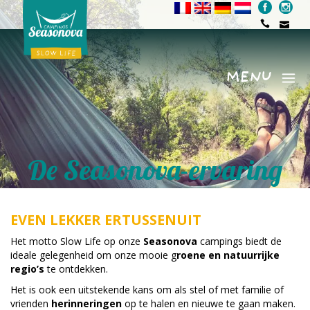
MENU
Menu
De Seasonova-ervaring
EVEN LEKKER ERTUSSENUIT
Het motto Slow Life op onze
Seasonova
campings biedt de
ideale gelegenheid om onze mooie g
roene en natuurrijke
regio’s
te ontdekken.
Het is ook een uitstekende kans om als stel of met familie of
vrienden
herinneringen
op te halen en nieuwe te gaan maken.