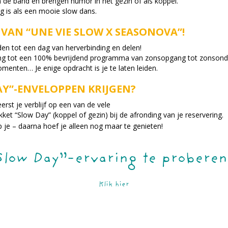
 de band en brengen humor in het gezin of als koppel.
g is als een mooie slow dans.
VAN “UNE VIE SLOW X SEASONOVA”!
iden tot een dag van herverbinding en delen!
gang tot een 100% bevrijdend programma van zonsopgang tot zonsond
omenten… Je enige opdracht is je te laten leiden.
AY”-ENVELOPPEN KRIJGEN?
erst je verblijf op een van de vele
ket “Slow Day” (koppel of gezin) bij de afronding van je reservering.
 je – daarna hoef je alleen nog maar te genieten!
Slow Day”-ervaring te proberen
Klik hier