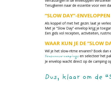
Verrassingen in de enveloppen versterken
Terugkeren naar de essentie voor een da
“SLOW DAY”-ENVELOPPEN 
Als koppel of met het gezin: laat je verle
Met je “Slow Day”-envelop krijg je toe
Een gids vol recepten, activiteiten, rustm
WAAR KUN JE DE “SLOW D
Wil je het slow-ritme ervaren? Boek dan e
en selecteer het pak
Seasonova-campings
Je envelop wacht direct op de camping op
Dus, klaar om de “