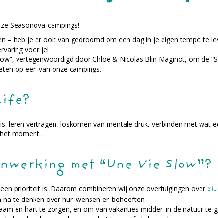
onze Seasonova-campings!
ven – heb je er ooit van gedroomd om een dag in je eigen tempo te le
rvaring voor je!
ow”, vertegenwoordigd door Chloé & Nicolas Blin Maginot, om de “
nieten op een van onze campings.
Life?
is: leren vertragen, loskomen van mentale druk, verbinden met wat ec
an het moment…
nwerking met “Une Vie Slow”?
 een prioriteit is. Daarom combineren wij onze overtuigingen over
Slo
n na te denken over hun wensen en behoeften.
m en hart te zorgen, en om van vakanties midden in de natuur te g