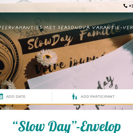
+3
EERVAKANTIES MET SEASONOVA
VAKANTIE-VE
“Slow Day”-Envelop