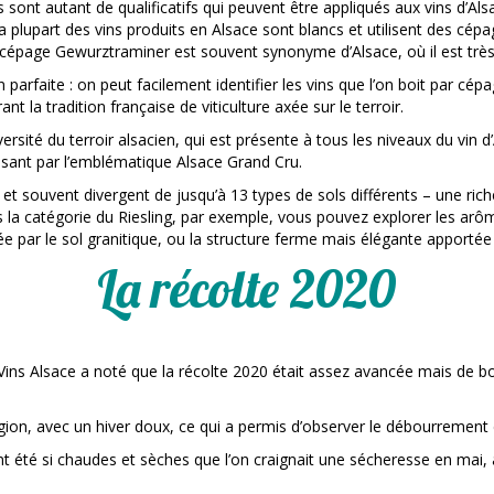
 sont autant de qualificatifs qui peuvent être appliqués aux vins d’Alsa
 plupart des vins produits en Alsace sont blancs et utilisent des cép
 cépage Gewurztraminer est souvent synonyme d’Alsace, où il est très
parfaite : on peut facilement identifier les vins que l’on boit par cépa
nt la tradition française de viticulture axée sur le terroir.
versité du terroir alsacien, qui est présente à tous les niveaux du vin
sant par l’emblématique Alsace Grand Cru.
e et souvent divergent de jusqu’à 13 types de sols différents – une r
ns la catégorie du Riesling, par exemple, vous pouvez explorer les arô
e par le sol granitique, ou la structure ferme mais élégante apportée 
La récolte 2020
Vins Alsace a noté que la récolte 2020 était assez avancée mais de b
ion, avec un hiver doux, ce qui a permis d’observer le débourrement 
été si chaudes et sèches que l’on craignait une sécheresse en mai, 