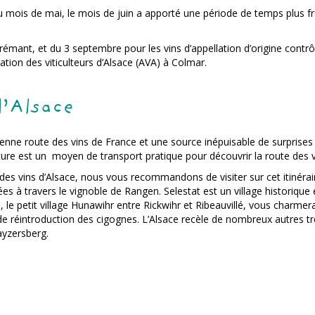
du mois de mai, le mois de juin a apporté une période de temps plus fra
émant, et du 3 septembre pour les vins d’appellation d’origine contrôl
ation des viticulteurs d’Alsace (AVA) à Colmar.
d’Alsace
cienne route des vins de France et une source inépuisable de surprises
re est un moyen de transport pratique pour découvrir la route des vi
e des vins d’Alsace, nous vous recommandons de visiter sur cet itinéra
s à travers le vignoble de Rangen. Selestat est un village historique e
e, le petit village Hunawihr entre Rickwihr et Ribeauvillé, vous charm
de réintroduction des cigognes. L’Alsace recèle de nombreux autres tré
yzersberg.