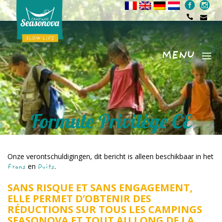
MENU
Menu
Formule Privilège CE
Onze verontschuldigingen, dit bericht is alleen beschikbaar in het
en
.
Frans
Duits
SANS RISQUE ET SANS ENGAGEMENT,
ELLE PERMET D’OBTENIR DES
RÉDUCTIONS SUR TOUS LES CAMPINGS
SEASONOVA ET TOUT AU LONG DE LA