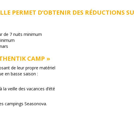
ELLE PERMET D’OBTENIR DES RÉDUCTIONS S
ur de 7 nuits minimum
 minimum
 mars
UTHENTIK CAMP »
ant de leur propre matériel
ue en basse saison :
.
à la veille des vacances d’été
 des campings Seasonova.