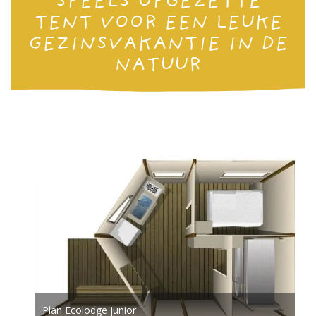
SPEELS OPGEZETTE
TENT VOOR EEN LEUKE
GEZINSVAKANTIE IN DE
NATUUR
Plan Ecolodge junior