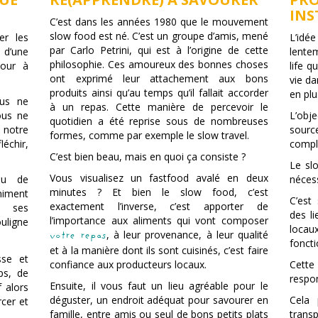
INS
C’est dans les années 1980 que le mouvement
slow food est né. C’est un groupe d’amis, mené
er les
L’idée
par Carlo Petrini, qui est à l’origine de cette
 d’une
lente
philosophie. Ces amoureux des bonnes choses
tour à
life q
ont exprimé leur attachement aux bons
vie d
produits ainsi qu’au temps qu’il fallait accorder
en plu
ous ne
à un repas. Cette manière de percevoir le
ous ne
L’obj
quotidien a été reprise sous de nombreuses
 notre
sourc
formes, comme par exemple le slow travel.
échir,
compl
C’est bien beau, mais en quoi ça consiste ?
Le sl
Vous visualisez un fastfood avalé en deux
au de
nécess
minutes ? Et bien le slow food, c’est
niment
C’est 
exactement l’inverse, c’est apporter de
c ses
des l
l’importance aux aliments qui vont composer
uligne
locaux
, à leur provenance, à leur qualité
votre repas
foncti
et à la manière dont ils sont cuisinés, c’est faire
se et
confiance aux producteurs locaux.
Cette 
mps, de
respo
Ensuite, il vous faut un lieu agréable pour le
 alors
déguster, un endroit adéquat pour savourer en
Cela 
rcer et
famille, entre amis ou seul de bons petits plats
trans