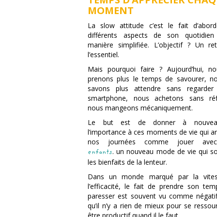
MOMENT
La slow attitude c’est le fait d’abord
différents aspects de son quotidien
manière simplifiée. L’objectif ? Un re
l’essentiel.
Mais pourquoi faire ? Aujourd’hui, n
prenons plus le temps de savourer, n
savons plus attendre sans regarder
smartphone, nous achetons sans réfl
nous mangeons mécaniquement.
Le but est de donner à nouve
l’importance à ces moments de vie qui a
nos journées comme jouer ave
. un nouveau mode de vie qui so
enfants
les bienfaits de la lenteur.
Dans un monde marqué par la vites
l’efficacité, le fait de prendre son te
paresser est souvent vu comme négatif
qu’il n’y a rien de mieux pour se ressou
être productif quand il le faut.