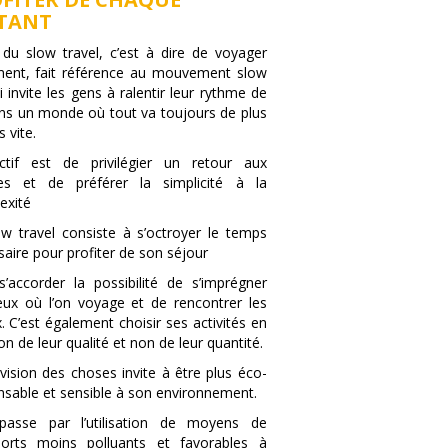
TANT
 du slow travel, c’est à dire de voyager
ment, fait référence au mouvement slow
ui invite les gens à ralentir leur rythme de
ans un monde où tout va toujours de plus
s vite.
ectif est de privilégier un retour aux
es et de préférer la simplicité à la
exité
ow travel consiste à s’octroyer le temps
aire pour profiter de son séjour
s’accorder la possibilité de s’imprégner
ieux où l’on voyage et de rencontrer les
. C’est également choisir ses activités en
on de leur qualité et non de leur quantité.
vision des choses invite à être plus éco-
nsable et sensible à son environnement.
passe par l’utilisation de moyens de
ports moins polluants et favorables à