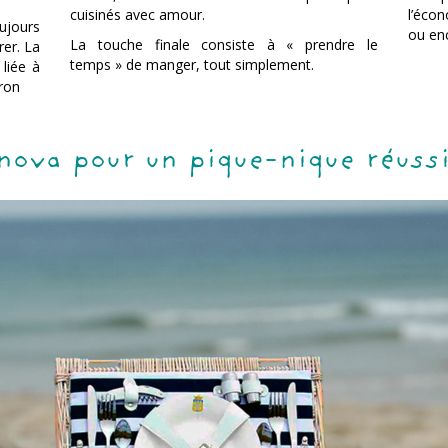
cuisinés avec amour.
l’éco
jours
ou en
La touche finale consiste à « prendre le
rer. La
temps » de manger, tout simplement.
 liée à
eron
nova pour un pique-nique réuss