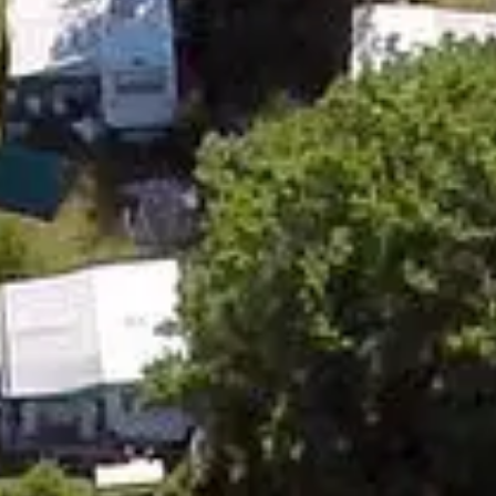
>
>
>
Accueil
Camping et Location de vacances Seasonova
Les Plages de Loire